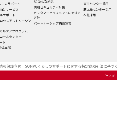
SDGsの取組み
くらしのサポート
東京センター採用
情報セキュリティ対策
向けサービス
鹿児島センター採用
カスタマーハラスメントに対する
ルサポート
本社採用
方針
ロセスアウトソーシン
パートナーシップ構築宣言
カルケアプログラム
コールセンター
ート
笑顔倶楽部
情報保護宣言
SOMPOくらしのサポート​に関する特定商取引法に基づく
Copyright 