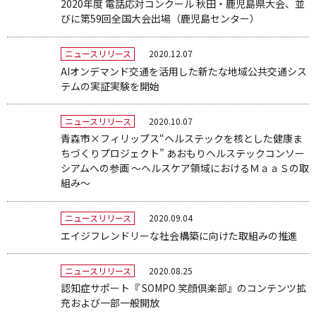
2020年度 電話応対コンクール 秋田・鹿児島県大会、並
びに第59回全国大会出場（鹿児島センター）
2020.12.07
ニュースリリース
AIオンデマンド交通を活用した新たな地域公共交通シス
テムの実証実験を開始
2020.10.07
ニュースリリース
青森市×フィリップス“ヘルステックを核とした健康ま
ちづくりプロジェクト” あおもりヘルステックコンソー
シアムへの参画 〜ヘルスケア領域におけるＭａａＳの取
組み〜
2020.09.04
ニュースリリース
エイジフレンドリーな社会構築に向けた取組みの推進
2020.08.25
ニュースリリース
認知症サポート『 SOMPO 笑顔倶楽部』のコンテンツ拡
充および一部一般開放