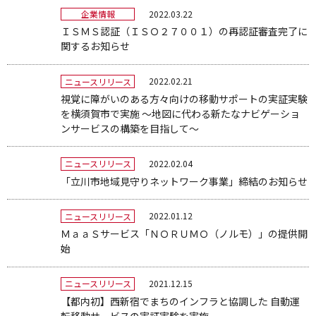
2022.03.22
企業情報
ＩＳＭＳ認証（ＩＳＯ２７００１）の再認証審査完了に
関するお知らせ
2022.02.21
ニュースリリース
視覚に障がいのある方々向けの移動サポートの実証実験
を横須賀市で実施 ～地図に代わる新たなナビゲーショ
ンサービスの構築を目指して～
2022.02.04
ニュースリリース
「立川市地域見守りネットワーク事業」締結のお知らせ
2022.01.12
ニュースリリース
ＭａａＳサービス「ＮＯＲＵＭＯ（ノルモ）」の提供開
始
2021.12.15
ニュースリリース
【都内初】西新宿でまちのインフラと協調した 自動運
転移動サービスの実証実験を実施