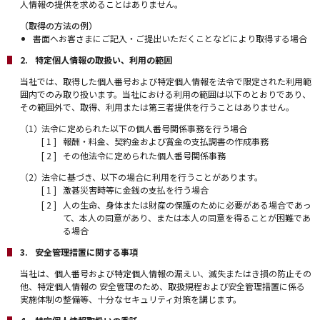
人情報の提供を求めることはありません。
（取得の方法の例）
書面へお客さまにご記入・ご提出いただくことなどにより取得する場合
特定個人情報の取扱い、利用の範囲
当社では、取得した個人番号および特定個人情報を法令で限定された利用範
囲内でのみ取り扱います。当社における利用の範囲は以下のとおりであり、
その範囲外で、取得、利用または第三者提供を行うことはありません。
法令に定められた以下の個人番号関係事務を行う場合
報酬・料金、契約金および賞金の支払調書の作成事務
その他法令に定められた個人番号関係事務
法令に基づき、以下の場合に利用を行うことがあります。
激甚災害時等に金銭の支払を行う場合
人の生命、身体または財産の保護のために必要がある場合であっ
て、本人の同意があり、または本人の同意を得ることが困難であ
る場合
安全管理措置に関する事項
当社は、個人番号および特定個人情報の漏えい、滅失またはき損の防止その
他、特定個人情報の 安全管理のため、取扱規程および安全管理措置に係る
実施体制の整備等、十分なセキュリティ対策を講じます。