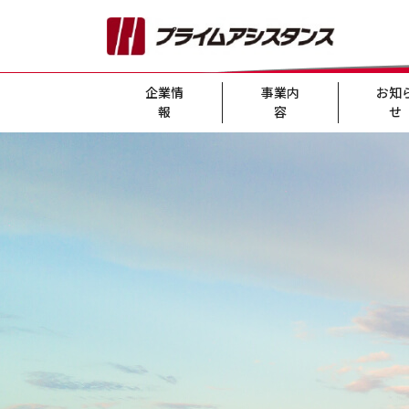
企業情
事業内
お知
報
容
せ