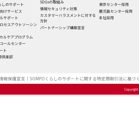
SDGsの取組み
くらしのサポート
東京センター採用
情報セキュリティ対策
向けサービス
鹿児島センター採用
カスタマーハラスメントに対する
ルサポート
本社採用
方針
ロセスアウトソーシン
パートナーシップ構築宣言
カルケアプログラム
コールセンター
ート
笑顔倶楽部
情報保護宣言
SOMPOくらしのサポート​に関する特定商取引法に基づく
Copyright 