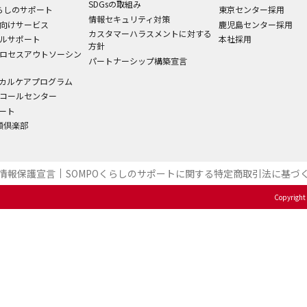
SDGsの取組み
くらしのサポート
東京センター採用
情報セキュリティ対策
向けサービス
鹿児島センター採用
カスタマーハラスメントに対する
ルサポート
本社採用
方針
ロセスアウトソーシン
パートナーシップ構築宣言
カルケアプログラム
コールセンター
ート
笑顔倶楽部
情報保護宣言
SOMPOくらしのサポート​に関する特定商取引法に基づく
Copyright 